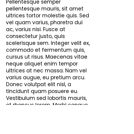
Pellentesque semper
pellentesque mauris, sit amet
ultrices tortor molestie quis. Sed
vel quam varius, pharetra dui
ac, varius nisi. Fusce at
consectetur justo, quis
scelerisque sem. Integer velit ex,
commodo et fermentum quis,
cursus ut risus. Maecenas vitae
neque aliquet enim tempor
ultrices at nec massa. Nam vel
varius augue, eu pretium arcu.
Donec volutpat elit nisl, a
tincidunt quam posuere eu.
Vestibulum sed lobortis mauris,
et rhoncus lorem. Morbi congue
diam non nisl rutrum mollis.
Quisque euismod, nibh sed
consequat venenatis, augue
lorem consectetur velit, nec